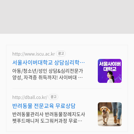
http://www.iscu.ac.kr
광고
서울사이버대학교 상담심리학과
2026 가을학기 신편입생
아동/청소년/성인 상담&심리전문가
양성, 자격증 취득까지! 사이버대 신
입생 수 1위 장학금 지급 1위, 학사 석
사 박사 온라인복수학위까지
http://dball.co.kr/
광고
반려동물 전문교육 무료상담
반려동물관리사 반려동물장례지도사
펫푸드매니저 도그워커과정 무료상
담 & 자료제공