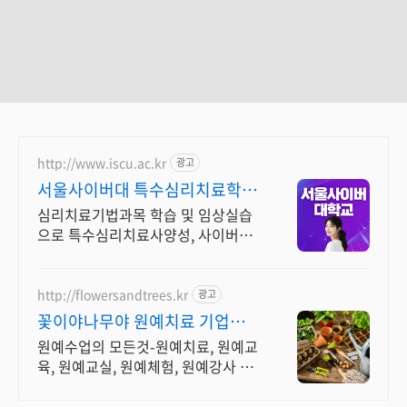
http://www.iscu.ac.kr
광고
서울사이버대 특수심리치료학과
2026 가을학기 신편입생
심리치료기법과목 학습 및 임상실습
으로 특수심리치료사양성, 사이버대
신입생 수 1위 장학금 지급 1위, 학사
석사 박사 온라인복수학위까지
http://flowersandtrees.kr
광고
꽃이야나무야 원예치료 기업연수
및 단체수업 환영
원예수업의 모든것-원예치료, 원예교
육, 원예교실, 원예체험, 원예강사 양
성 전국 지부 다수 운영중/기업 및 관
공서, 남녀노소 모두 힐링하는 원예수