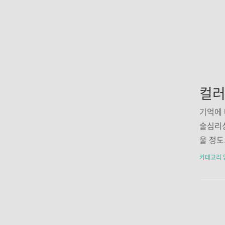
컬러
기억에 
술심리상
울 정도
업을 통
카테고리 
내며 그
저의 경
으로 아
드백을 
의심하고